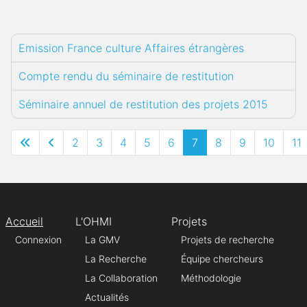
Emission France culture Affaires étrangères
Compte rendu du séminaire de restitution
Séminaire annuel de restitution des projets 2015
2
3
4
5
6
7
8
9
10
11
Accueil
L'OHMI
Projets
Connexion
La GMV
Projets de recherche
La Recherche
Équipe chercheurs
La Collaboration
Méthodologie
Actualités