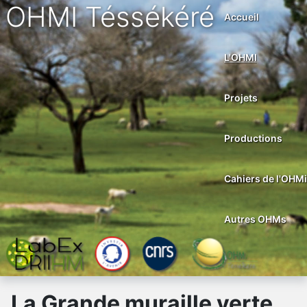
OHMI Téssékéré
Accueil
L'OHMI
Projets
Productions
Cahiers de l'OHMi
Autres OHMs
La Grande muraille verte