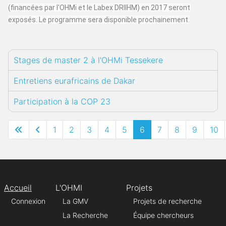
(financées par l'OHMi et le Labex DRIIHM) en 2017 seront
exposés. Le programme sera disponible prochainement.
Stages de master 2 à l'OHMi Tessekere
Entretiens eurafricains de Dakar
Participation à la COP 23
1
2
3
4
5
6
7
8
9
10
Accueil
L'OHMI
Projets
Connexion
La GMV
Projets de recherche
La Recherche
Équipe chercheurs