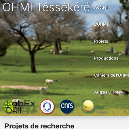
OHMI Téssékéré
Accueil
L'OHMI
Projets
Productions
Cahiers de l'OHMi
Autres OHMs
Projets de recherche