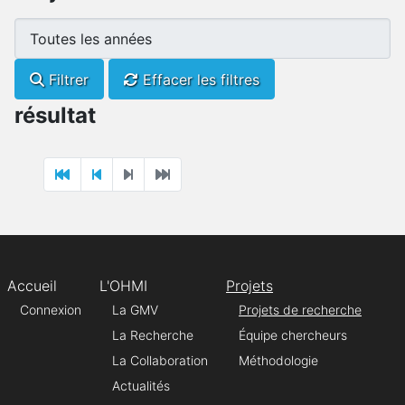
Filtrer
Effacer les filtres
résultat
Accueil
L'OHMI
Projets
Connexion
La GMV
Projets de recherche
La Recherche
Équipe chercheurs
La Collaboration
Méthodologie
Actualités