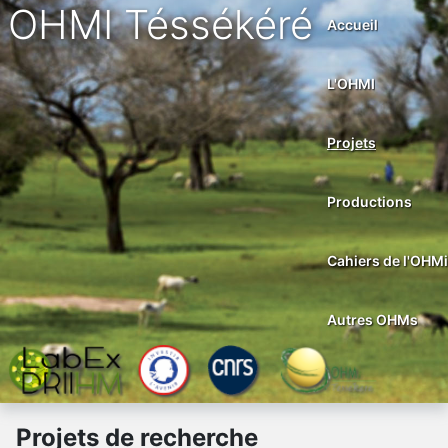
OHMI Téssékéré
Accueil
L'OHMI
Projets
Productions
Cahiers de l'OHMi
Autres OHMs
Projets de recherche