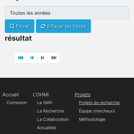
Filtrer
Effacer les filtres
résultat
Accueil
L'OHMI
Projets
Connexion
La GMV
Projets de recherche
La Recherche
Équipe chercheurs
La Collaboration
Méthodologie
Actualités